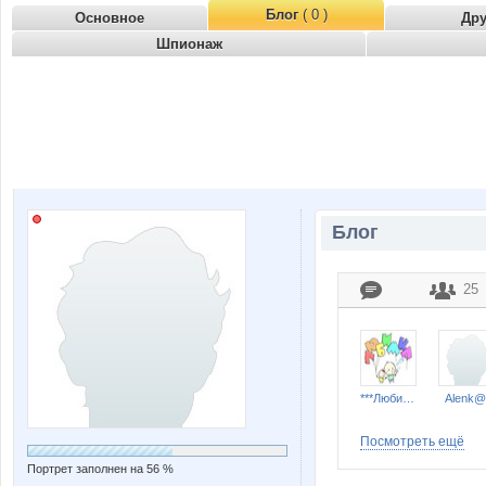
Блог
( 0 )
Основное
Др
Шпионаж
Блог
25
***Любимка***
Alenk@
Посмотреть ещё
Портрет заполнен на 56 %