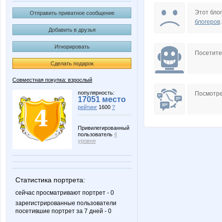
BooBoo
Charm
Этот блог
Отправить приватное сообщение
блогеров
.
Добавить в друзья
Игнорировать
Nata30
Nata
Посетит
Сделать подарок
Совместная покупка: взрослый
Sc@rlet
Somal
популярность:
Посмотре
17051 место
рейтинг
1600
?
Привилегированный
пользователь
4
artika
blackke
уровня
Статистика портрета:
irulen
jade
сейчас просматривают портрет - 0
зарегистрированные пользователи
посетившие портрет за 7 дней - 0